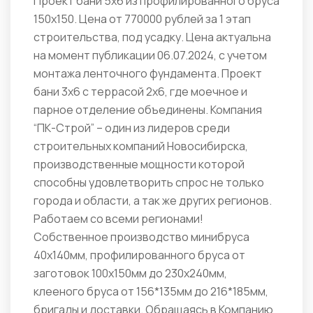
Проект бани 5х6 из профилированного бруса
150х150. Цена от 770000 рублей за 1 этап
строительства, под усадку. Цена актуальна
на момент публикации 06.07.2024, с учетом
монтажа ленточного фундамента. Проект
бани 3х6 с террасой 2х6, где моечное и
парное отделение объединены. Компания
“ПК-Строй” – один из лидеров среди
строительных компаний Новосибирска,
производственные мощности которой
способны удовлетворить спрос не только
города и области, а так же других регионов.
Работаем со всеми регионами!
Собственное производство минибруса
40х140мм, профилированного бруса от
заготовок 100х150мм до 230х240мм,
клееного бруса от 156*135мм до 216*185мм,
бригады и доставки. Обращаясь в Компанию