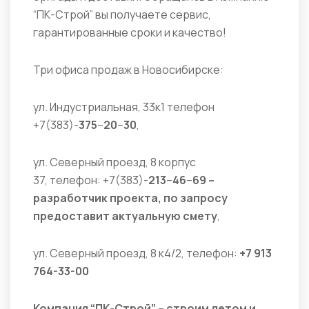
“ПК-Строй” вы получаете сервис,
гарантированные сроки и качество!
Три офиса продаж в Новосибирске:
ул. Индустриальная, 33к1 телефон
+7(383)-
375
–
20
–
30
,
ул. Северный проезд, 8 корпус
37, телефон: +7(383)-
213
–
46
–
69 –
разработчик проекта, по запросу
предоставит актуальную смету
,
ул. ​Северный проезд, 8 к4/2, телефон:
+7 913
764-33-00
Компания “ПК-Строй” – строим летом и