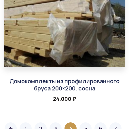
Домокомплекты из профилированного
бруса 200×200, сосна
24.000
₽
1
2
3
4
5
6
7