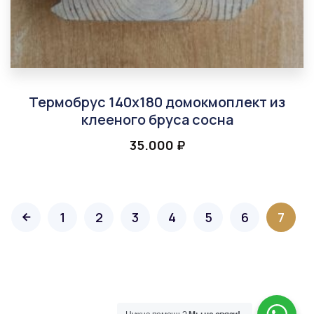
Термобрус 140х180 домокмоплект из
клееного бруса сосна
35.000
₽
1
2
3
4
5
6
7